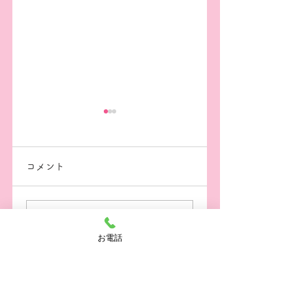
コメント
七夕の会🌸
おとまり会🌸
コメントを追加…
お電話