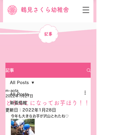
鶴見さくら幼稚舎
記事
記事
All Posts
m-aota
All Posts
2022年1月27日
どろんこになってお芋ほり！！
新着情報
更新日：
2022年1月28日
今年も大きなお芋が沢山とれたね♡