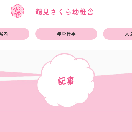
鶴見さくら幼稚舎
案内
年中行事
入
記事