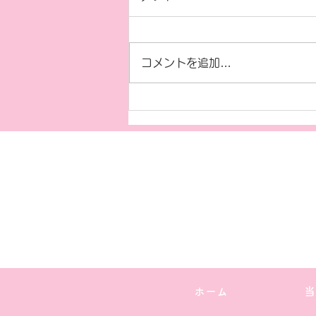
夏季保育🌸
コメントを追加…
ホーム
当