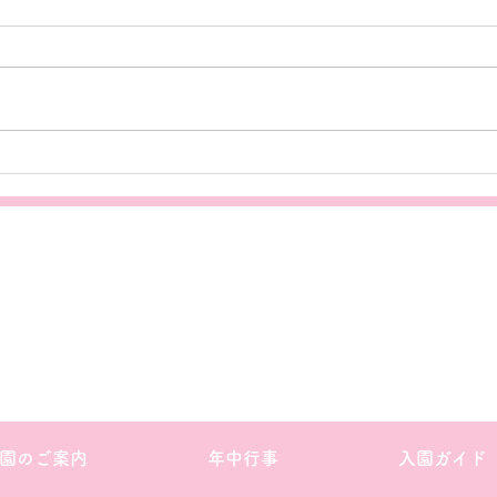
七夕
おとまり会🌸
園のご案内
年中行事
入園ガイド