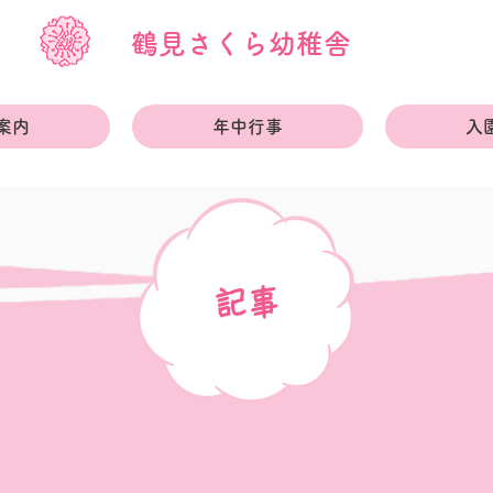
鶴見さくら幼稚舎
案内
年中行事
入
記事